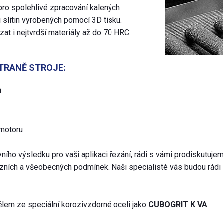
pro spolehlivé zpracování kalených
 i slitin vyrobených pomocí 3D tisku.
t i nejtvrdší materiály až do 70 HRC.
TRANĚ STROJE:
n
 motoru
vního výsledku pro vaši aplikaci řezání, rádi s vámi prodiskutuj
zních a všeobecných podmínek. Naši specialisté vás budou rádi 
tělem ze speciální korozivzdorné oceli jako
CUBOGRIT K VA
.