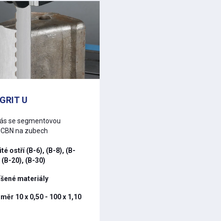
GRIT U
pás se segmentovou
u CBN na zubech
té ostří (B-6), (B-8), (B-
, (B-20), (B-30)
šené materiály
měr 10 x 0,50 - 100 x 1,10
m