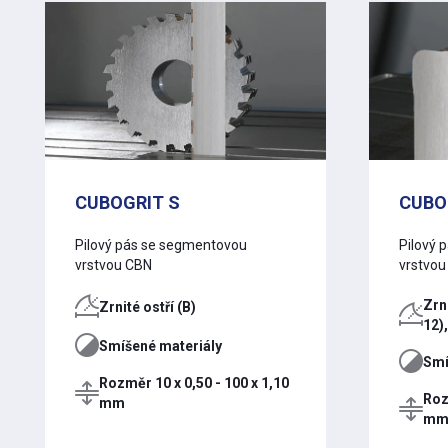
CUBOGRIT S
CUBO
Pilový pás se segmentovou
Pilový 
vrstvou CBN
vrstvo
Zrni
Zrnité ostří (B)
12)
Smíšené materiály
Smí
Rozměr 10 x 0,50 - 100 x 1,10
Roz
mm
m