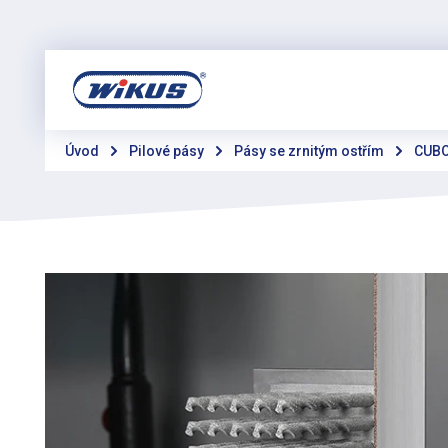
Úvod
Pilové pásy
Pásy se zrnitým ostřím
CUBO