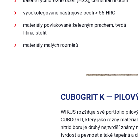
kalené rychlořezné oceli (HSS), cementační oceli
vysokolegované nástrojové oceli > 55 HRC
materiály povlakované železným prachem, tvrdá
litina, stelit
materiály malých rozměrů
CUBOGRIT K — PILOV
WIKUS rozšiřuje své portfolio pilov
CUBOGRIT, který jako řezný materiál
nitrid boru je druhý nejtvrdší známý
tvrdost a pevnost a také tepelná a