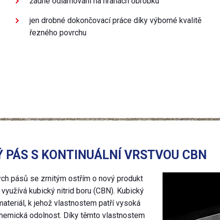
žádné odlamování na hranách obrobku
jen drobné dokončovací práce díky výborné kvalitě
řezného povrchu
Ý PÁS S KONTINUÁLNÍ VRSTVOU CBN
ých pásů se zrnitým ostřím o nový produkt
 využívá kubický nitrid boru (CBN). Kubický
 materiál, k jehož vlastnostem patří vysoká
 chemická odolnost. Díky těmto vlastnostem