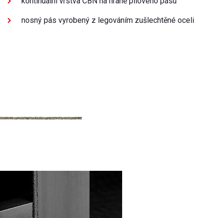
kontinuální vrstva CBN na hraně pilového pásu
nosný pás vyrobený z legováním zušlechtěné oceli